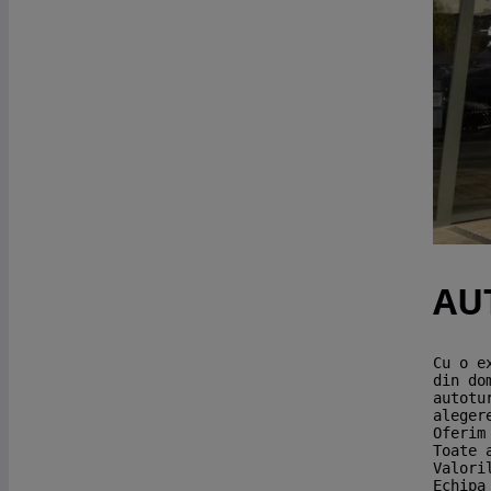
AU
Cu o e
din do
autotu
aleger
Oferim
Toate 
Valori
Echipa