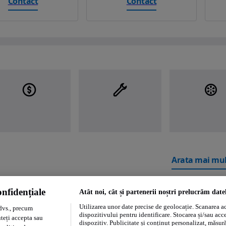
Contact
Contact
Arata mai mul
nfidențiale
Atât noi, cât și partenerii noștri prelucrăm date
Utilizarea unor date precise de geolocație. Scanarea act
dvs., precum
dispozitivului pentru identificare. Stocarea și/sau acc
uteți accepta sau
dispozitiv. Publicitate și conținut personalizat, măsurăt