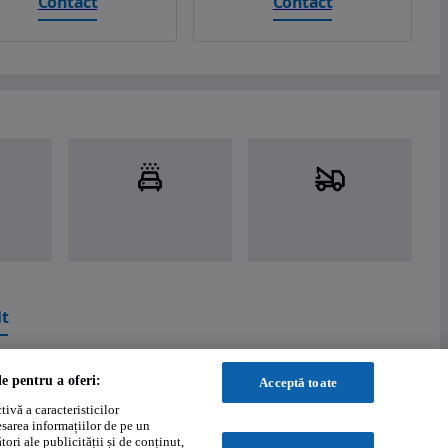
Contact
Contact
t
le pentru a oferi:
Acceptă toate
ivă a caracteristicilor
esarea informațiilor de pe un
ori ale publicității și de conținut,