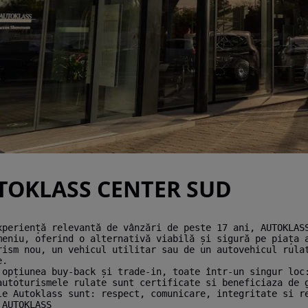
TOKLASS CENTER SUD
xperiență relevantă de vânzări de peste 17 ani, AUTOKLAS
meniu, oferind o alternativă viabilă și sigură pe piața 
rism nou, un vehicul utilitar sau de un autovehicul rula
e.
 opțiunea buy-back și trade-in, toate într-un singur loc
autoturismele rulate sunt certificate si beneficiaza de 
le Autoklass sunt: respect, comunicare, integritate si r
 AUTOKLASS