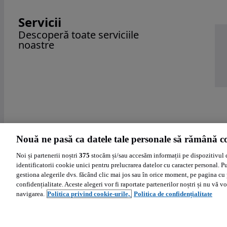
Servicii
Descoperă toate serviciile
noastre
Nouă ne pasă ca datele tale personale să rămână co
Noi și partenerii noștri
375
stocăm și/sau accesăm informații pe dispozitivul 
identificatorii cookie unici pentru prelucrarea datelor cu caracter personal. P
gestiona alegerile dvs. făcând clic mai jos sau în orice moment, pe pagina cu 
confidențialitate. Aceste alegeri vor fi raportate partenerilor noștri și nu vă vo
navigarea.
Politica privind cookie-urile,
Politica de confidențialitate
Ajutor
Politica de cookies
Setări cookies
Politica de confidentialitate