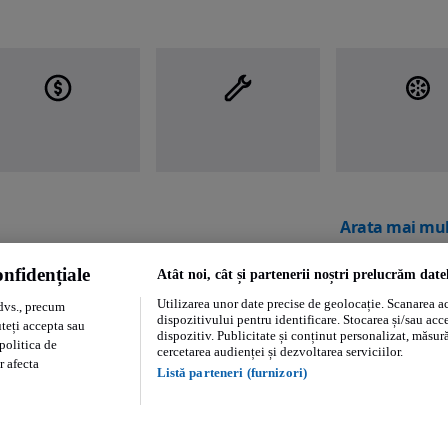
Arata mai mul
nfidențiale
Atât noi, cât și partenerii noștri prelucrăm date
Utilizarea unor date precise de geolocație. Scanarea act
dvs., precum
dispozitivului pentru identificare. Stocarea și/sau acc
uteți accepta sau
dispozitiv. Publicitate și conținut personalizat, măsurăt
politica de
cercetarea audienței și dezvoltarea serviciilor.
r afecta
Listă parteneri (furnizori)
Regulament persoane fizice
Regulament profesionisti