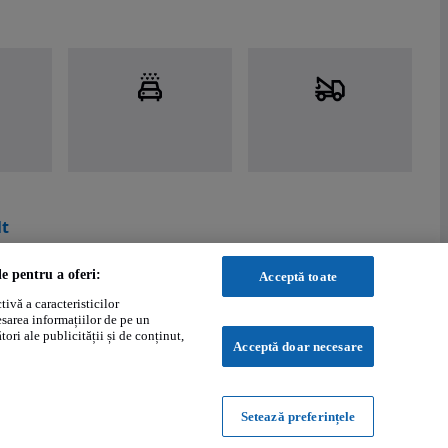
t
le pentru a oferi:
Acceptă toate
ivă a caracteristicilor
esarea informațiilor de pe un
ori ale publicității și de conținut,
Acceptă doar necesare
Setează preferințele
Powered by
: